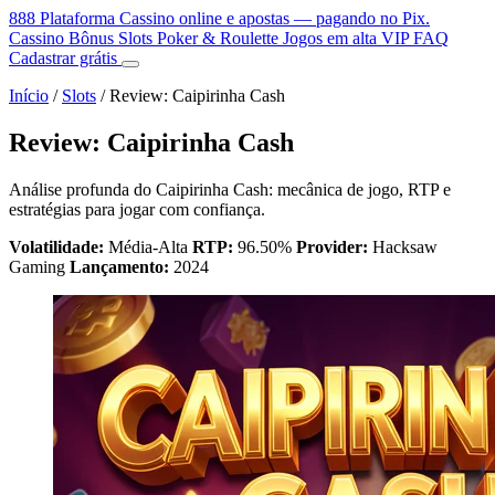
888 Plataforma
Cassino online e apostas — pagando no Pix.
Cassino
Bônus
Slots
Poker & Roulette
Jogos em alta
VIP
FAQ
Cadastrar grátis
Início
/
Slots
/
Review: Caipirinha Cash
Review: Caipirinha Cash
Análise profunda do Caipirinha Cash: mecânica de jogo, RTP e
estratégias para jogar com confiança.
Volatilidade:
Média-Alta
RTP:
96.50%
Provider:
Hacksaw
Gaming
Lançamento:
2024