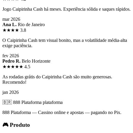
Jogo Caipirinha Cash há meses. Experiência sólida e saques rápidos.
mar 2026
Ana L.
Rio de Janeiro
★★★★
3.8
O Caipirinha Cash tem visual bonito, mas a volatilidade média-alta
exige paciência.
fev 2026
Pedro R.
Belo Horizonte
★★★★★
4.5
As rodadas grátis do Caipirinha Cash são muito generosas.
Recomendo!
jan 2026
🇧🇷 888 Plataforma plataforma
888 Plataforma — Cassino online e apostas — pagando no Pix.
🎮
Produto