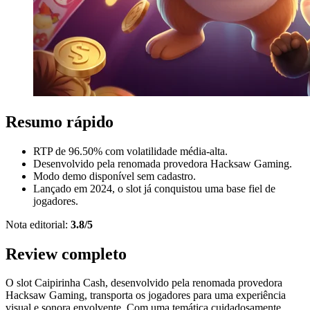
Resumo rápido
RTP de 96.50% com volatilidade média-alta.
Desenvolvido pela renomada provedora Hacksaw Gaming.
Modo demo disponível sem cadastro.
Lançado em 2024, o slot já conquistou uma base fiel de
jogadores.
Nota editorial:
3.8/5
Review completo
O slot Caipirinha Cash, desenvolvido pela renomada provedora
Hacksaw Gaming, transporta os jogadores para uma experiência
visual e sonora envolvente. Com uma temática cuidadosamente