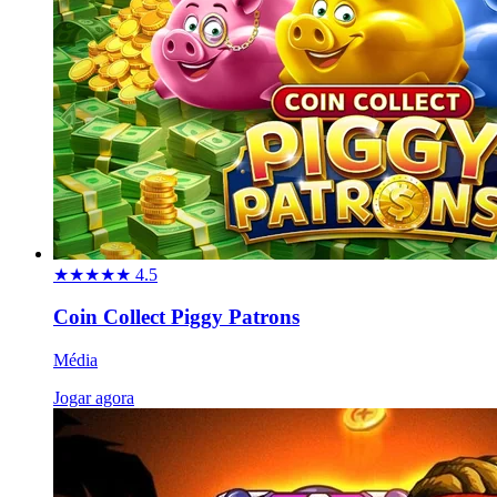
★★★★★
4.5
Coin Collect Piggy Patrons
Média
Jogar agora