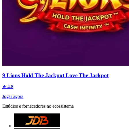
9 Lions Hold The Jackpot Love The Jackpot
★
4.8
Jogar agora
Estúdios e fornecedores no ecossistema