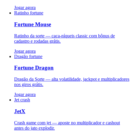
Jogar agora
Ratinho
fortune
Fortune Mouse
Ratinho da sorte — caça-níqueis classic com bônus de
cadastro e rodadas grátis.
Jogar agora
Dragão
fortune
Fortune Dragon
Dragão da Sorte — alta volatilidade, jackpot e multiplicadores
nos giros grátis.
Jogar agora
Jet
crash
JetX
Crash game com jet — aposte no multiplicador e cashout
antes do jato explodir.