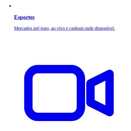
Esportes
Mercados pré-jogo, ao vivo e cashout onde disponível.