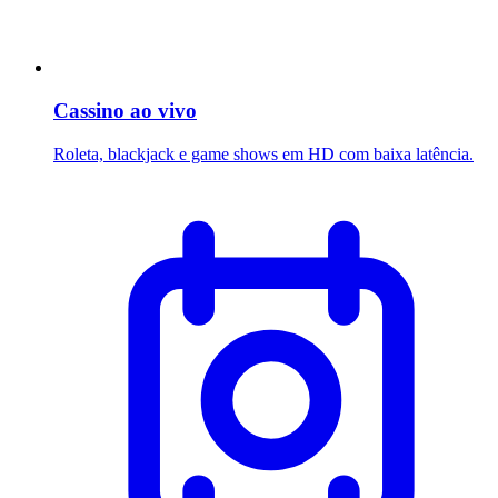
Cassino ao vivo
Roleta, blackjack e game shows em HD com baixa latência.