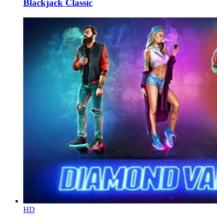
Blackjack Classic
HD