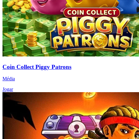
Coin Collect Piggy Patrons
Média
Jogar