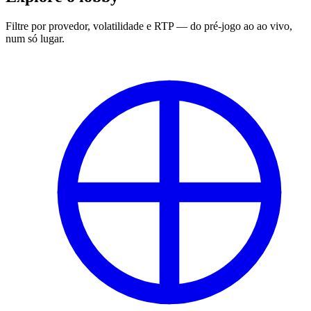
Filtre por provedor, volatilidade e RTP — do pré-jogo ao ao vivo,
num só lugar.