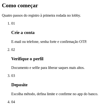
Como começar
Quatro passos do registro à primeira rodada no lobby.
01
Crie a conta
E-mail ou telefone, senha forte e confirmação OTP.
02
Verifique o perfil
Documento e selfie para liberar saques mais altos.
03
Deposite
Escolha método, defina limite e confirme no app do banco.
04