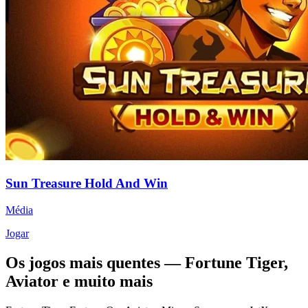
Sun Treasure Hold And Win
Média
Jogar
Os jogos mais quentes — Fortune Tiger,
Aviator e muito mais