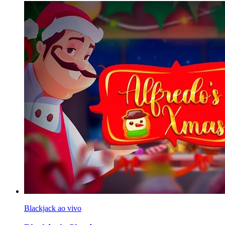
Blackjack ao vivo