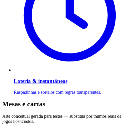
Loteria & instantâneos
Raspadinhas e sorteios com regras transparentes.
Mesas e cartas
Arte conceitual gerada para testes — substitua por thumbs reais de
jogos licenciados.