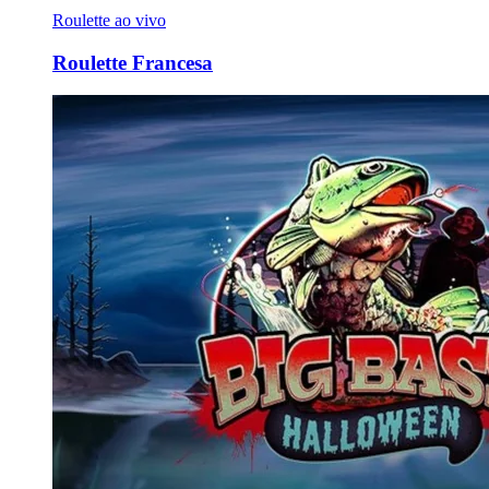
Roulette ao vivo
Roulette Francesa